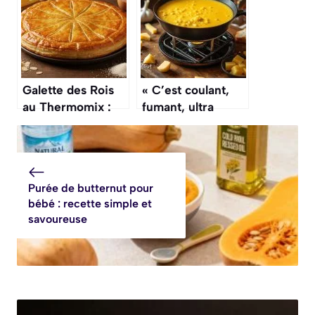
la sauce
champagne
Galette des Rois
« C’est coulant,
au Thermomix :
fumant, ultra
recette Facile et
réconfortant » : la
Rapide
recette de fondue
savoyarde de
Cyril Lignac à
Purée de butternut pour
tester absolument
bébé : recette simple et
ce mois-ci
savoureuse