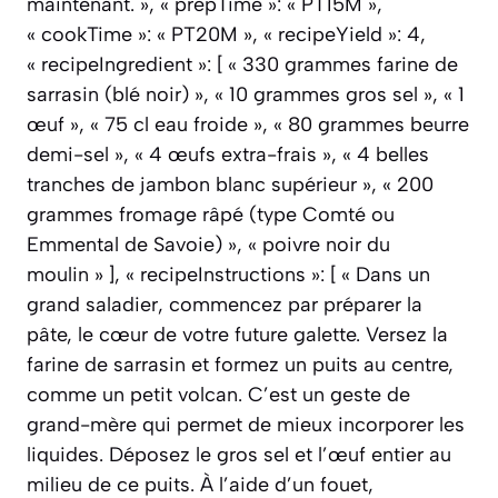
maintenant. », « prepTime »: « PT15M »,
« cookTime »: « PT20M », « recipeYield »: 4,
« recipeIngredient »: [ « 330 grammes farine de
sarrasin (blé noir) », « 10 grammes gros sel », « 1
œuf », « 75 cl eau froide », « 80 grammes beurre
demi-sel », « 4 œufs extra-frais », « 4 belles
tranches de jambon blanc supérieur », « 200
grammes fromage râpé (type Comté ou
Emmental de Savoie) », « poivre noir du
moulin » ], « recipeInstructions »: [ « Dans un
grand saladier, commencez par préparer la
pâte, le cœur de votre future galette. Versez la
farine de sarrasin et formez un puits au centre,
comme un petit volcan. C’est un geste de
grand-mère qui permet de mieux incorporer les
liquides. Déposez le gros sel et l’œuf entier au
milieu de ce puits. À l’aide d’un fouet,