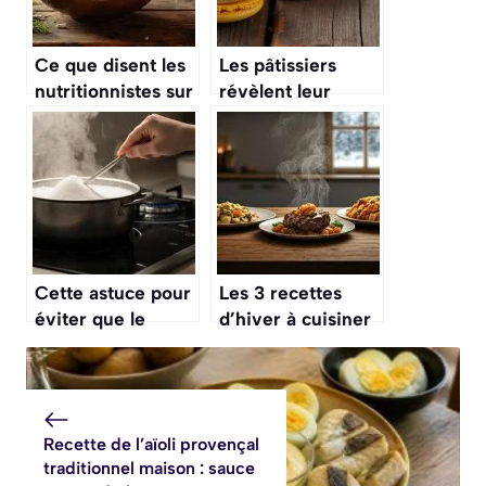
Ce que disent les
Les pâtissiers
nutritionnistes sur
révèlent leur
l’habitude de
secret pour des
manger des
macarons parfaits
soupes tous les
à tous les coups
soirs en hiver : à
adopter
absolument !
Cette astuce pour
Les 3 recettes
éviter que le
d’hiver à cuisiner
sucre ne cristallise
maintenant qui
sur les bords de la
vous garantissent
casserole est
des repas
utilisée par tous
spectaculaires
Recette de l’aïoli provençal
les pâtissiers
traditionnel maison : sauce