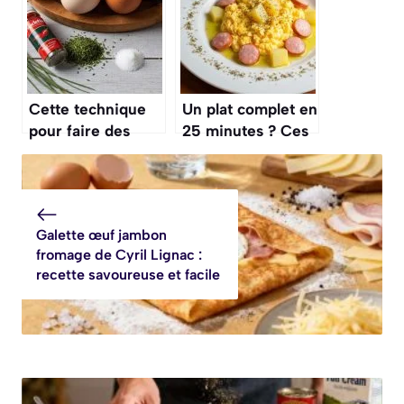
plus simple et le
plus rapide
Cette technique
Un plat complet en
pour faire des
25 minutes ? Ces
« nuages » d’œufs
œufs brouillés aux
au four va bluffer
saucisses et aux
tous vos invités
pommes de terre
pour le brunch
Galette œuf jambon
fromage de Cyril Lignac :
recette savoureuse et facile