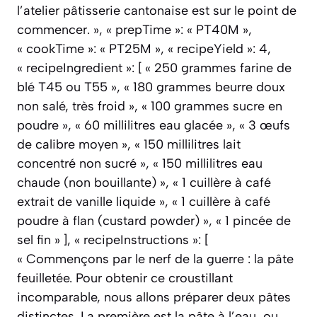
l’atelier pâtisserie cantonaise est sur le point de
commencer. », « prepTime »: « PT40M »,
« cookTime »: « PT25M », « recipeYield »: 4,
« recipeIngredient »: [ « 250 grammes farine de
blé T45 ou T55 », « 180 grammes beurre doux
non salé, très froid », « 100 grammes sucre en
poudre », « 60 millilitres eau glacée », « 3 œufs
de calibre moyen », « 150 millilitres lait
concentré non sucré », « 150 millilitres eau
chaude (non bouillante) », « 1 cuillère à café
extrait de vanille liquide », « 1 cuillère à café
poudre à flan (custard powder) », « 1 pincée de
sel fin » ], « recipeInstructions »: [
« Commençons par le nerf de la guerre : la pâte
feuilletée. Pour obtenir ce croustillant
incomparable, nous allons préparer deux pâtes
distinctes. La première est la pâte à l’eau, ou