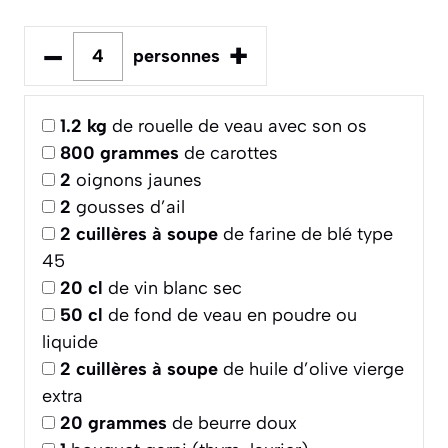
–
+
personnes
1.2
kg
de rouelle de veau avec son os
800
grammes
de carottes
2
oignons jaunes
2
gousses d’ail
2
cuillères à soupe
de farine de blé type
45
20
cl
de vin blanc sec
50
cl
de fond de veau en poudre ou
liquide
2
cuillères à soupe
de huile d’olive vierge
extra
20
grammes
de beurre doux