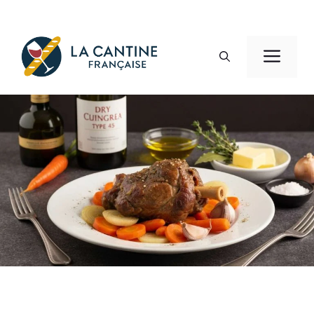
Aller
au
Men
contenu