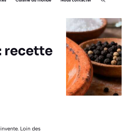
tés
Cuisine du monde
Nous contacter
 recette
invente. Loin des