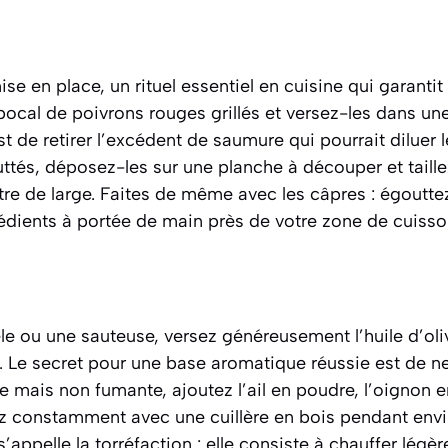
 en place, un rituel essentiel en cuisine qui garantit
 bocal de poivrons rouges grillés et versez-les dans un
st de retirer l’excédent de saumure qui pourrait diluer 
ttés, déposez-les sur une planche à découper et taille
tre de large. Faites de même avec les câpres : égoutt
édients à portée de main près de votre zone de cuisso
 ou une sauteuse, versez généreusement l’huile d’oliv
 Le secret pour une base aromatique réussie est de ne j
e mais non fumante, ajoutez l’ail en poudre, l’oignon e
 constamment avec une cuillère en bois pendant envi
’appelle la torréfaction :
elle consiste à chauffer légè