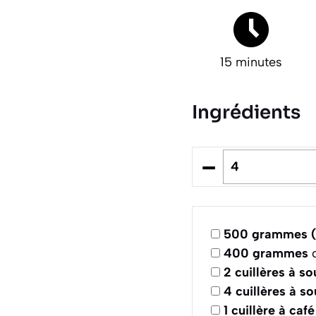
15 minutes
Ingrédients
–
500
grammes (
400
grammes
d
2
cuillères à s
4
cuillères à s
1
cuillère à café