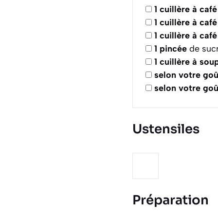
1
cuillère à café
1
cuillère à café
1
cuillère à café
1
pincée
de suc
1
cuillère à sou
selon votre goû
selon votre goû
Ustensiles
Préparation