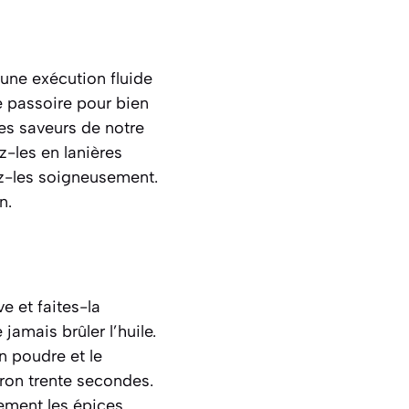
 une exécution fluide
e passoire pour bien
les saveurs de notre
z-les en lanières
ez-les soigneusement.
n.
e et faites-la
amais brûler l’huile.
n poudre et le
ron trente secondes.
rement les épices