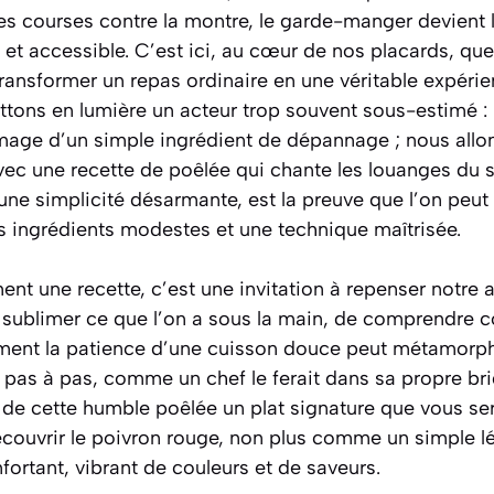
es courses contre la montre, le garde-manger devient 
 et accessible. C’est ici, au cœur de nos placards, qu
ransformer un repas ordinaire en une véritable expérie
ttons en lumière un acteur trop souvent sous-estimé :
’image d’un simple ingrédient de dépannage ; nous allon
vec une recette de poêlée qui chante les louanges du s
une simplicité désarmante, est la preuve que l’on peut
ingrédients modestes et une technique maîtrisée.
nt une recette, c’est une invitation à repenser notre 
de sublimer ce que l’on a sous la main, de comprendre
ment la patience d’une cuisson douce peut métamorph
pas à pas, comme un chef le ferait dans sa propre brig
t de cette humble poêlée un plat signature que vous sere
écouvrir le poivron rouge, non plus comme un simple
nfortant, vibrant de couleurs et de saveurs.