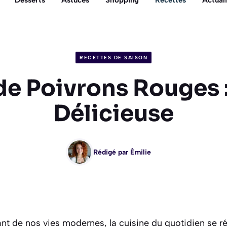
Desserts
Astuces
Shopping
Recettes
Actuali
RECETTES DE SAISON
de Poivrons Rouges :
Délicieuse
Rédigé par
Émilie
ant de nos vies modernes, la cuisine du quotidien se ré