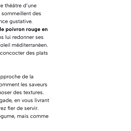
le théâtre d’une
e sommeillent des
nce gustative.
le poivron rouge en
s lui redonner ses
oleil méditerranéen.
 concocter des plats
approche de la
 comment les saveurs
oser des textures.
ade, en vous livrant
z fier de servir.
 légume, mais comme