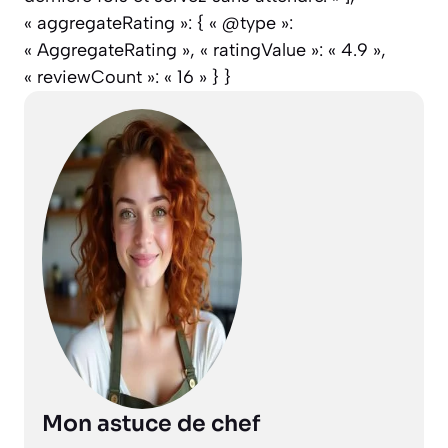
« aggregateRating »: { « @type »:
« AggregateRating », « ratingValue »: « 4.9 »,
« reviewCount »: « 16 » } }
Mon astuce de chef