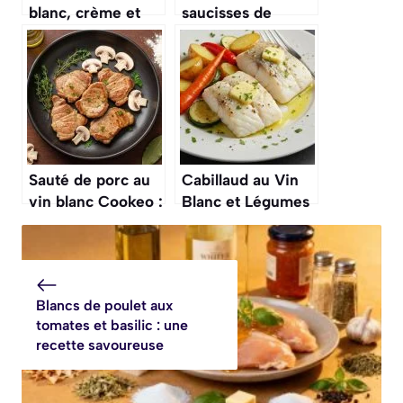
blanc, crème et
saucisses de
moutarde : recette
Toulouse au vin
savoureuse
blanc
Sauté de porc au
Cabillaud au Vin
vin blanc Cookeo :
Blanc et Légumes
recette facile et
Rôtis : recette
savoureuse
Gourmande au
Four
Blancs de poulet aux
tomates et basilic : une
recette savoureuse