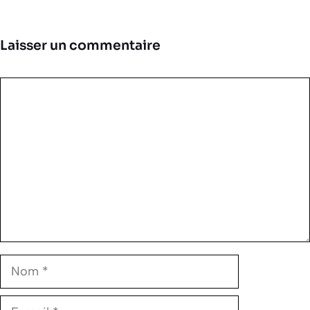
Laisser un commentaire
Commentaire
Nom
E-