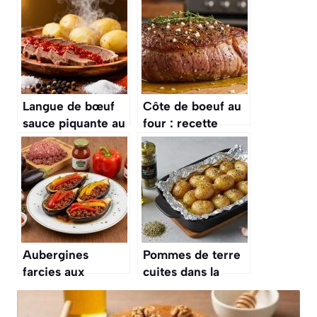
Langue de bœuf
Côte de boeuf au
sauce piquante au
four : recette
Cookeo : recette
savoureuse et
facile et
facile
savoureuse
Aubergines
Pommes de terre
farcies aux
cuites dans la
poivrons et bœuf :
braise : recette
recette
savoureuse