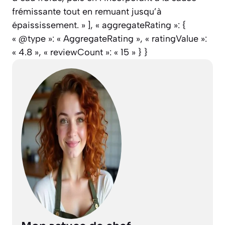
frémissante tout en remuant jusqu’à
épaississement. » ], « aggregateRating »: {
« @type »: « AggregateRating », « ratingValue »:
« 4.8 », « reviewCount »: « 15 » } }