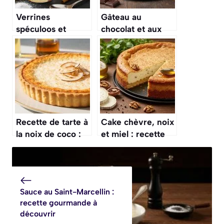
Verrines
Gâteau au
spéculoos et
chocolat et aux
pommes : dessert
noix : découvrez
gourmand
la recette
gourmande
Recette de tarte à
Cake chèvre, noix
la noix de coco :
et miel : recette
un délice exotique
savoureuse
Sauce au Saint-Marcellin :
recette gourmande à
découvrir