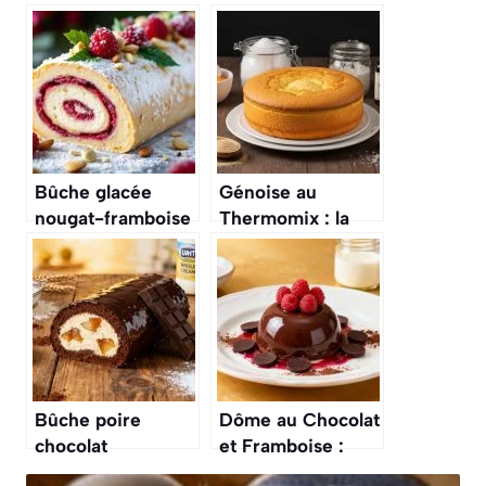
Bûche glacée
Génoise au
nougat-framboise
Thermomix : la
: le dessert qui se
recette facile et
prépare 3 jours à
rapide
l’avance
Bûche poire
Dôme au Chocolat
chocolat
et Framboise :
mascarpone :
recette