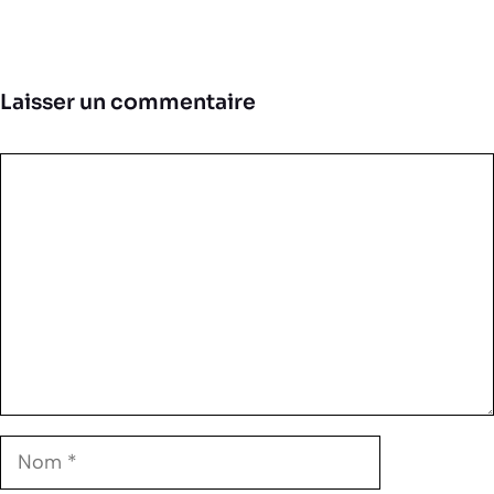
Laisser un commentaire
Commentaire
Nom