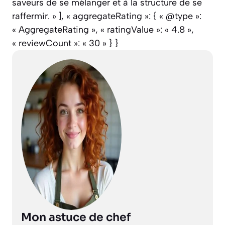
saveurs de se mélanger et à la structure de se
raffermir. » ], « aggregateRating »: { « @type »:
« AggregateRating », « ratingValue »: « 4.8 »,
« reviewCount »: « 30 » } }
Mon astuce de chef