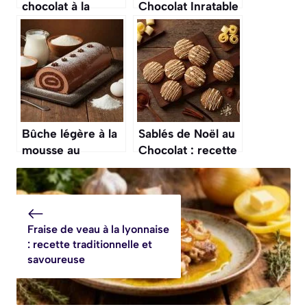
chocolat à la
Chocolat Inratable
crème Chantilly :
et Ferme : recette
recette
Gourmande
gourmande
Bûche légère à la
Sablés de Noël au
mousse au
Chocolat : recette
chocolat : recette
Gourmande
gourmande et
festive
Fraise de veau à la lyonnaise
: recette traditionnelle et
savoureuse