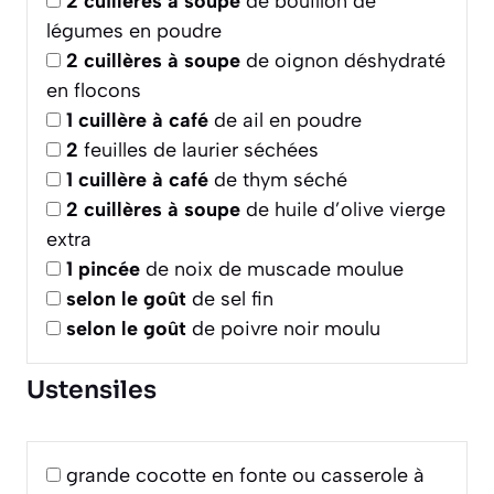
2
cuillères à soupe
de bouillon de
légumes en poudre
2
cuillères à soupe
de oignon déshydraté
en flocons
1
cuillère à café
de ail en poudre
2
feuilles de laurier séchées
1
cuillère à café
de thym séché
2
cuillères à soupe
de huile d’olive vierge
extra
1
pincée
de noix de muscade moulue
selon le goût
de sel fin
selon le goût
de poivre noir moulu
Ustensiles
grande cocotte en fonte ou casserole à