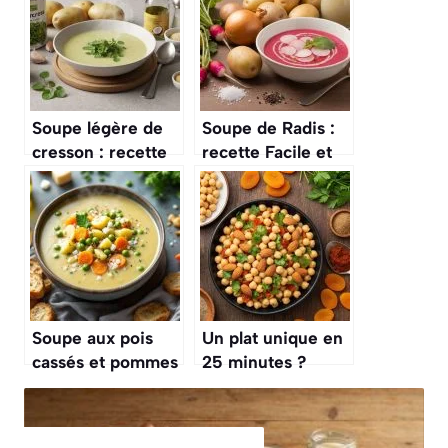
Soupe légère de
Soupe de Radis :
cresson : recette
recette Facile et
facile et
Savoureuse
savoureuse
Soupe aux pois
Un plat unique en
cassés et pommes
25 minutes ?
de terre : recette
Cette salade de
réconfortante
pois chiches à la
marocaine, pleine