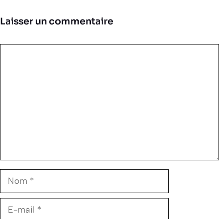
Laisser un commentaire
Commentaire
Nom
E-
mail