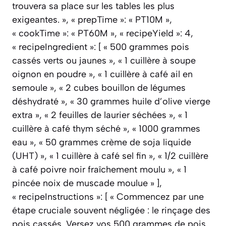
trouvera sa place sur les tables les plus
exigeantes. », « prepTime »: « PT10M »,
« cookTime »: « PT60M », « recipeYield »: 4,
« recipeIngredient »: [ « 500 grammes pois
cassés verts ou jaunes », « 1 cuillère à soupe
oignon en poudre », « 1 cuillère à café ail en
semoule », « 2 cubes bouillon de légumes
déshydraté », « 30 grammes huile d’olive vierge
extra », « 2 feuilles de laurier séchées », « 1
cuillère à café thym séché », « 1000 grammes
eau », « 50 grammes crème de soja liquide
(UHT) », « 1 cuillère à café sel fin », « 1/2 cuillère
à café poivre noir fraîchement moulu », « 1
pincée noix de muscade moulue » ],
« recipeInstructions »: [ « Commencez par une
étape cruciale souvent négligée : le rinçage des
pois cassés. Versez vos 500 grammes de pois