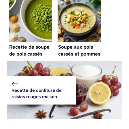
lardons :
Thermomix : facile
préparations et
et Rapide
astuces
Recette de soupe
Soupe aux pois
de pois cassés
cassés et pommes
savoureuse et
de terre : recette
facile
réconfortante
Recette de confiture de
raisins rouges maison