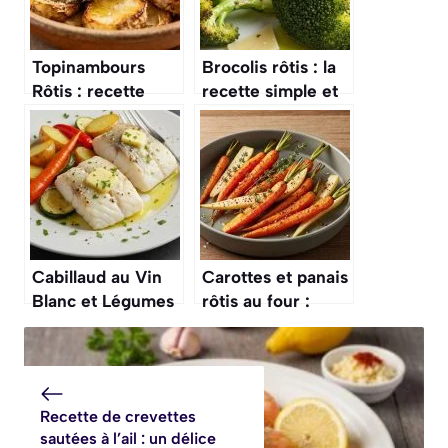
Topinambours
Brocolis rôtis : la
Rôtis : recette
recette simple et
Facile et
savoureuse
Savoureuse
Cabillaud au Vin
Carottes et panais
Blanc et Légumes
rôtis au four :
Rôtis : recette
recette bio sans
Gourmande au
gluten, sans lait,
Four
sans œufs
Recette de crevettes
sautées à l’ail : un délice