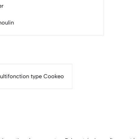
er
moulin
ultifonction type Cookeo