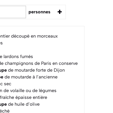
+
personnes
entier découpé en morceaux
es
e lardons fumés
e champignons de Paris en conserve
oupe
de moutarde forte de Dijon
pe
de moutarde à l’ancienne
nc sec
n de volaille ou de légumes
raîche épaisse entière
oupe
de huile d’olive
séché