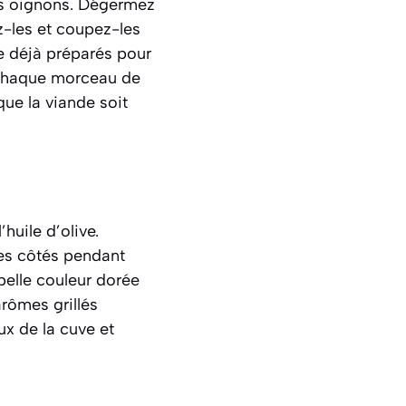
es oignons. Dégermez
z-les et coupez-les
e déjà préparés pour
t chaque morceau de
que la viande soit
huile d’olive.
les côtés pendant
 belle couleur dorée
rômes grillés
ux de la cuve et