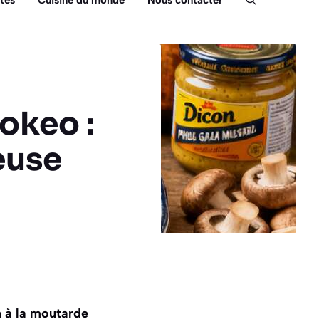
tés
Cuisine du monde
Nous contacter
okeo :
euse
n à la moutarde