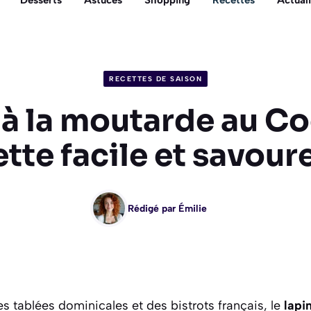
Desserts
Astuces
Shopping
Recettes
Actuali
RECETTES DE SAISON
 à la moutarde au Co
ette facile et savour
Rédigé par
Émilie
 tablées dominicales et des bistrots français, le
lapi