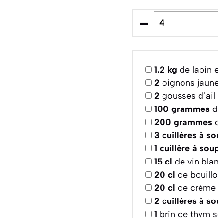
–
1.2
kg
de lapin 
2
oignons jaun
2
gousses d’ail
100
grammes
d
200
grammes
d
3
cuillères à s
1
cuillère à sou
15
cl
de vin bla
20
cl
de bouillo
20
cl
de crème f
2
cuillères à s
1
brin de thym 