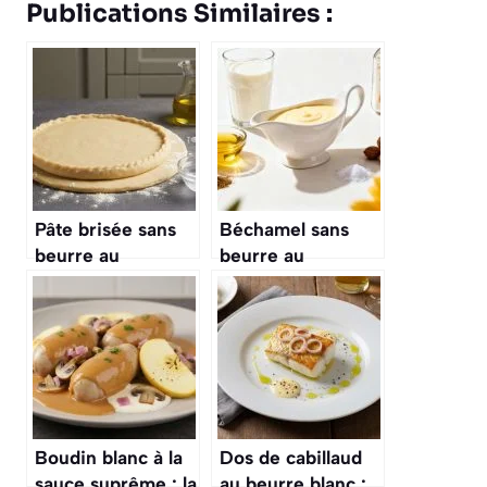
Publications Similaires :
Pâte brisée sans
Béchamel sans
beurre au
beurre au
Thermomix :
Thermomix : la
recette facile et
recette facile
rapide
Boudin blanc à la
Dos de cabillaud
sauce suprême : la
au beurre blanc :