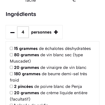
facile
€
Ingrédients
–
+
personnes
15
grammes
de échalotes déshydratées
80
grammes
de vin blanc sec (type
Muscadet)
20
grammes
de vinaigre de vin blanc
180
grammes
de beurre demi-sel très
froid
2
pincées
de poivre blanc de Penja
20
grammes
de crème liquide entière
(facultatif)