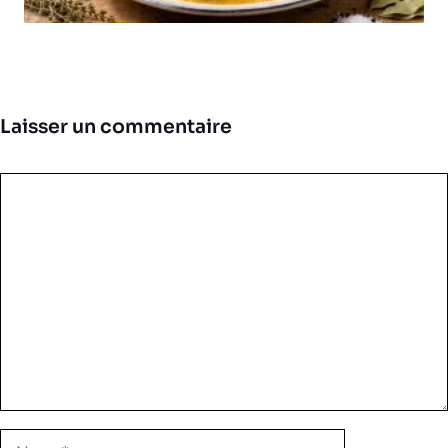
Laisser un commentaire
Commentaire
Nom