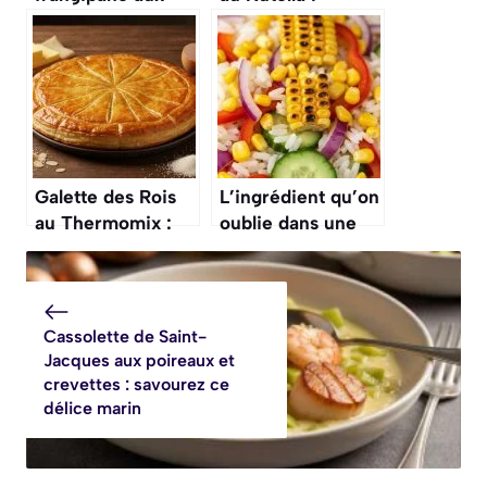
Pommes Facile
recette facile et
gourmande
Galette des Rois
L’ingrédient qu’on
au Thermomix :
oublie dans une
recette Facile et
salade de riz et
Rapide
qui change tout :
le maïs grillé
Cassolette de Saint-
Jacques aux poireaux et
crevettes : savourez ce
délice marin