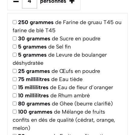
–
+
personnes
250
grammes
de Farine de gruau T45 ou
farine de blé T45
30
grammes
de Sucre en poudre
5
grammes
de Sel fin
5
grammes
de Levure de boulanger
déshydratée
25
grammes
de Œufs en poudre
75
millilitres
de Eau tiède
15
millilitres
de Eau de fleur d’oranger
10
millilitres
de Rhum ambré
80
grammes
de Ghee (beurre clarifié)
100
grammes
de Mélange de fruits
confits en dés de qualité (cédrat, orange,
melon)