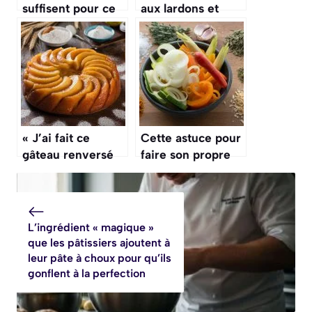
suffisent pour ce
aux lardons et
pain de viande à
potimarron prêt
l’américaine, et il
en 20 minutes
se prépare avec
chrono qui va
ce que vous avez
sauver vos soirées
au frigo
d’automne
pressées
« J’ai fait ce
Cette astuce pour
gâteau renversé
faire son propre
aux coings, c’est
bouillon de
un peu long à
légumes en
préparer mais le
poudre avec des
résultat est
épluchures est
L’ingrédient « magique »
spectaculaire »
zéro déchet et
que les pâtissiers ajoutent à
économique
leur pâte à choux pour qu’ils
gonflent à la perfection