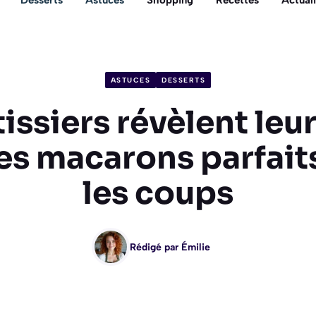
Desserts
Astuces
Shopping
Recettes
Actuali
ASTUCES
DESSERTS
issiers révèlent leu
es macarons parfaits
les coups
Rédigé par
Émilie