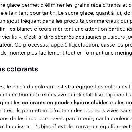
re glace permet d’éliminer les grains récalcitrants et 
 le « tant pour tant ». Le sucre glace, quant à lui, doi
 un ajout fréquent dans les produits commerciaux qui p
fin, les blancs d’œufs méritent une attention particulière
« vieillis », c’est-à-dire séparés des jaunes plusieurs jo
ateur. Ce processus, appelé liquéfaction, casse les pr
 de monter plus facilement tout en formant une meringu
s colorants
s, le choix du colorant est stratégique. Les colorants l
utent une humidité excessive qui déstabilise l’appareil
égient les
colorants en poudre hydrosolubles
ou les co
rés. Ils permettent d’obtenir des couleurs vives sans a
lons de les incorporer avec parcimonie, car la couleur
nt la cuisson. L’objectif est de trouver un équilibre en