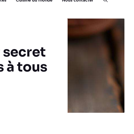
tés
Cuisine du monde
Nous contacter
r secret
 à tous