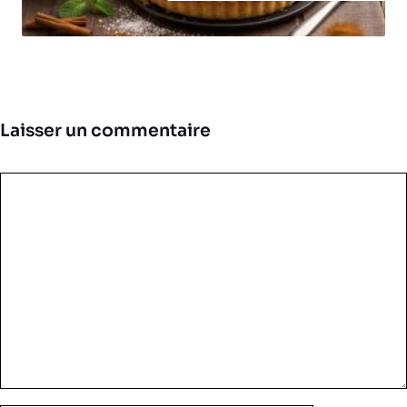
Laisser un commentaire
Commentaire