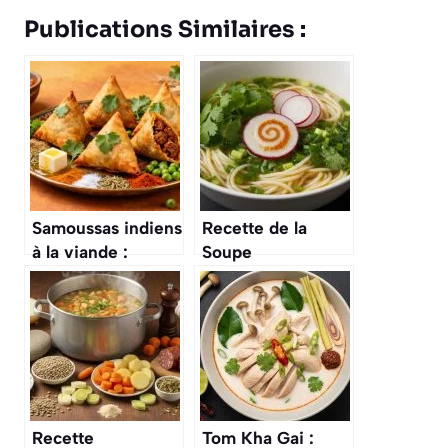
Publications Similaires :
Samoussas indiens
Recette de la
à la viande :
Soupe
recette
Saigonnaise Hu
authentique et
Tieu : saveurs
facile
Vietnamiennes
Authentiques
Recette
Tom Kha Gai :