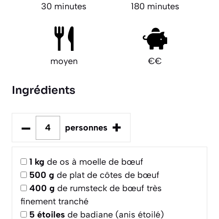
30 minutes
180 minutes
moyen
€€
Ingrédients
–
+
personnes
1
kg
de os à moelle de bœuf
500
g
de plat de côtes de bœuf
400
g
de rumsteck de bœuf très
finement tranché
5
étoiles
de badiane (anis étoilé)