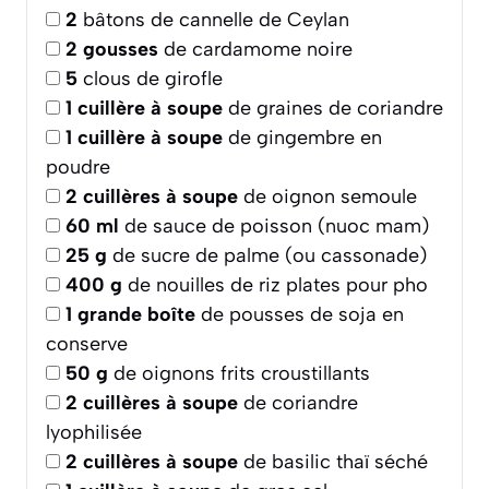
2
bâtons de cannelle de Ceylan
2
gousses
de cardamome noire
5
clous de girofle
1
cuillère à soupe
de graines de coriandre
1
cuillère à soupe
de gingembre en
poudre
2
cuillères à soupe
de oignon semoule
60
ml
de sauce de poisson (nuoc mam)
25
g
de sucre de palme (ou cassonade)
400
g
de nouilles de riz plates pour pho
1
grande boîte
de pousses de soja en
conserve
50
g
de oignons frits croustillants
2
cuillères à soupe
de coriandre
lyophilisée
2
cuillères à soupe
de basilic thaï séché