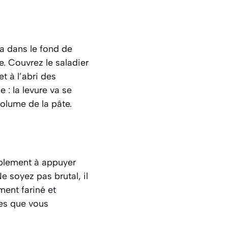
la dans le fond de
e. Couvrez le saladier
t à l’abri des
se
: la levure va se
volume de la pâte.
mplement à appuyer
 soyez pas brutal, il
ment fariné et
tes que vous