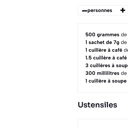
–
+
personnes
500
grammes
de 
1
sachet de 7g
de 
1
cuillère à café
de
1.5
cuillère à café
3
cuillères à sou
300
millilitres
de 
1
cuillère à soupe
Ustensiles