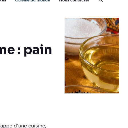
tés
Cuisine du monde
Nous contacter
ne : pain
happe d’une cuisine,