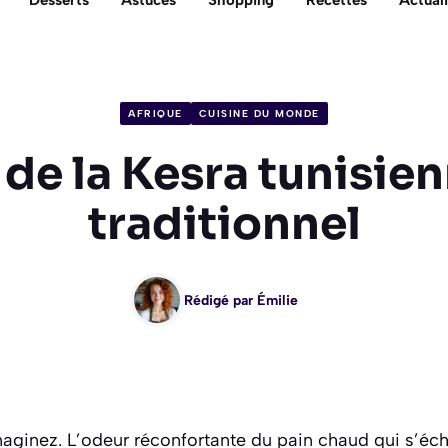
Desserts
Astuces
Shopping
Recettes
Actuali
AFRIQUE
CUISINE DU MONDE
de la Kesra tunisien
traditionnel
Rédigé par
Émilie
maginez. L’odeur réconfortante du pain chaud qui s’éc