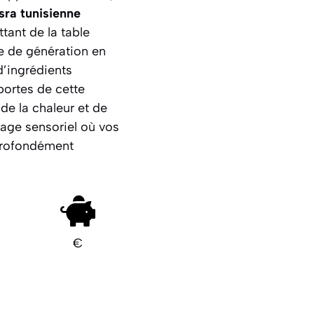
sra tunisienne
tant de la table
se de génération en
d’ingrédients
portes de cette
 de la chaleur et de
age sensoriel
où vos
 profondément
€