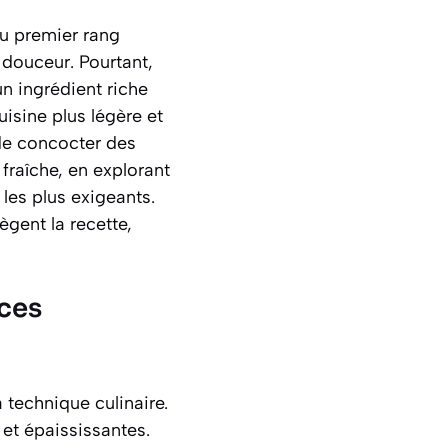
au premier rang
 douceur. Pourtant,
un ingrédient riche
isine plus légère et
 de concocter des
fraîche, en explorant
les plus exigeants.
ègent la recette,
uces
 technique culinaire.
 et épaississantes.