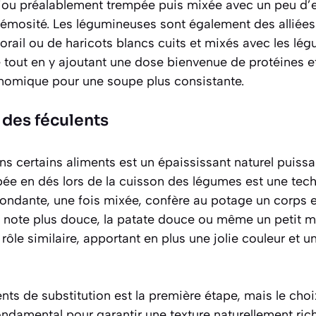
jou préalablement trempée puis mixée avec un peu d’
crémosité. Les légumineuses sont également des alliée
corail ou de haricots blancs cuits et mixés avec les lég
é tout en y ajoutant une dose bienvenue de protéines et
nomique pour une soupe plus consistante.
 des féculents
 certains aliments est un épaississant naturel puissan
e en dés lors de la cuisson des légumes est une tech
re fondante, une fois mixée, confère au potage un corps 
e note plus douce, la patate douce ou même un petit 
rôle similaire, apportant en plus une jolie couleur et u
ents de substitution est la première étape, mais le ch
ondamental pour garantir une texture naturellement ric