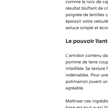
comme la noix de ca
résultat bluffant de 
poignée de lentilles 
épaissir votre velout
astuce simple et éco
Le pouvoir liant
L’amidon contenu dans
pomme de terre coupé
infaillible. Sa textu
indéniables. Pour un
potimarron jouent un 
agréable.
Maîtriser ces ingrédi
base est tout aussi f