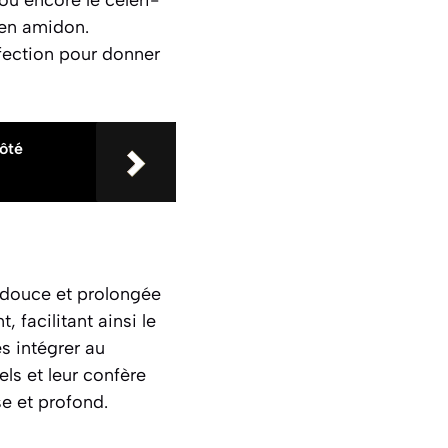
ou encore le céleri-
 en amidon.
rfection pour donner
côté
 douce et prolongée
facilitant ainsi le
s intégrer au
ls et leur confère
se et profond.