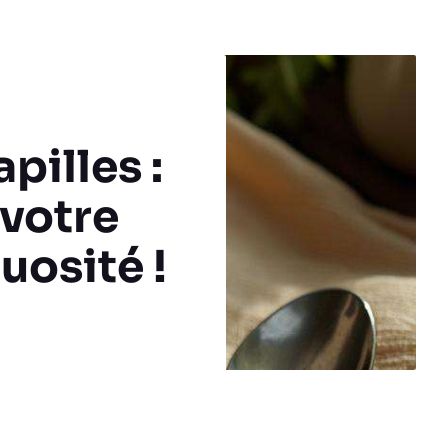
pilles :
 votre
uosité !