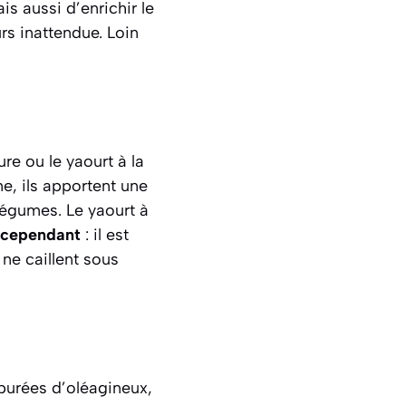
s aussi d’enrichir le
rs inattendue. Loin
re ou le yaourt à la
me
, ils apportent une
 légumes. Le yaourt à
 cependant
: il est
 ne caillent sous
 purées d’oléagineux,