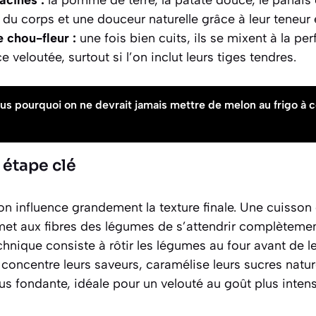
acines :
la pomme de terre, la patate douce, le panais 
 du corps et une douceur naturelle grâce à leur teneur
e chou-fleur :
une fois bien cuits, ils se mixent à la pe
 veloutée, surtout si l’on inclut leurs tiges tendres.
s pourquoi on ne devrait jamais mettre de melon au frigo à 
 étape clé
n influence grandement la texture finale. Une cuisson
et aux fibres des légumes de s’attendrir complètement, 
chnique consiste à
rôtir les légumes au four
avant de le
concentre leurs saveurs, caramélise leurs sucres nature
us fondante, idéale pour un velouté au goût plus inten