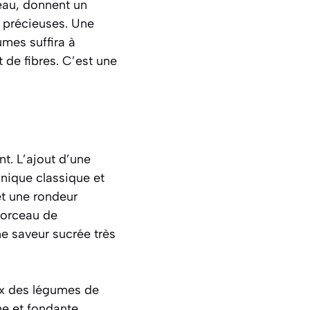
eau, donnent un
s précieuses. Une
umes suffira à
 de fibres. C’est une
t. L’ajout d’une
nique classique et
et une rondeur
morceau de
ne saveur sucrée très
oix des légumes de
he et fondante.