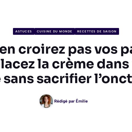
ASTUCES
CUISINE DU MONDE
RECETTES DE SAISON
en croirez pas vos pa
acez la crème dans
 sans sacrifier l’onct
Rédigé par
Émilie