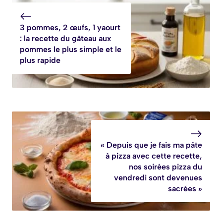
que les enfants
prennent leurs
3 pommes, 2 œufs, 1 yaourt
médicaments ?
: la recette du gâteau aux
pommes le plus simple et le
plus rapide
« Depuis que je fais ma pâte
à pizza avec cette recette,
nos soirées pizza du
vendredi sont devenues
sacrées »