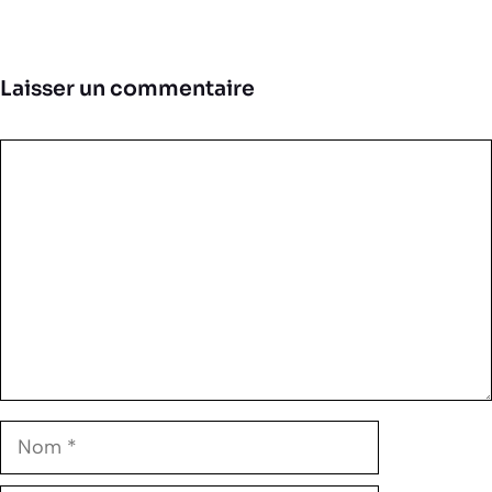
Laisser un commentaire
Commentaire
Nom