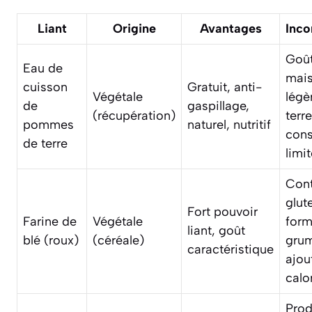
Liant
Origine
Avantages
Inco
Goût
Eau de
mai
cuisson
Gratuit, anti-
Végétale
légè
de
gaspillage,
(récupération)
terr
pommes
naturel, nutritif
cons
de terre
limi
Cont
glut
Fort pouvoir
Farine de
Végétale
form
liant, goût
blé (roux)
(céréale)
gru
caractéristique
ajou
calo
Prod