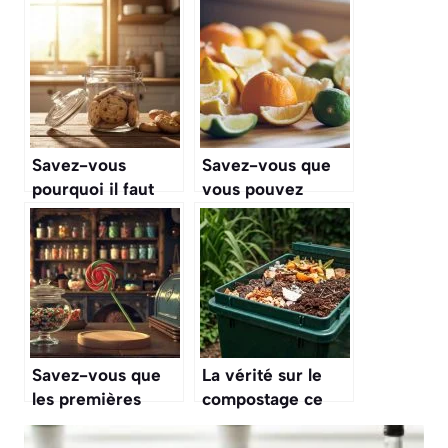
Savez-vous
Savez-vous que
pourquoi il faut
vous pouvez
toujours mettre un
utiliser la peau des
quignon de pain
agrumes pour
sec avec vos
faire une poudre
biscuits pour qu’ils
de zeste ultra-
restent
parfumée ?
croustillants ?
Savez-vous que
La vérité sur le
les premières
compostage ce
sucettes ont été
que vous pouvez
inventées pour
y mettre