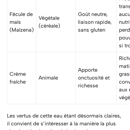
tran
Fécule de
Goût neutre,
aucu
Végétale
maïs
liaison rapide,
nutri
(céréale)
(Maïzena)
sans gluten
perd
pouv
si tr
Rich
mati
Apporte
Crème
gras
Animale
onctuosité et
fraîche
conv
richesse
aux 
végé
Les vertus de cette eau étant désormais claires,
il convient de s’intéresser à la manière la plus