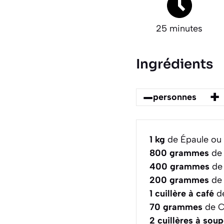
25 minutes
Ingrédients
–
+
personnes
1
kg
de Épaule ou 
800
grammes
de 
400
grammes
de 
200
grammes
de 
1
cuillère à café
de
70
grammes
de C
2
cuillères à sou