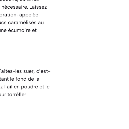
 nécessaire. Laissez
oration, appelée
sucs caramélisés au
’une écumoire et
Faites-les
suer
, c’est-
ant le fond de la
 l’ail en poudre et le
r torréfier