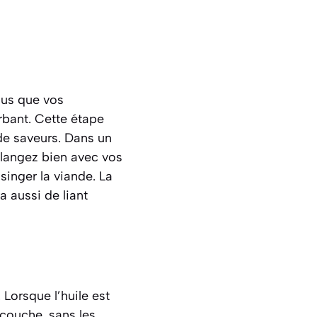
ous que vos
bant. Cette étape
de saveurs. Dans un
élangez bien avec vos
e
singer la viande
. La
a aussi de liant
 Lorsque l’huile est
couche, sans les