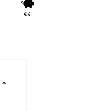
€€
les