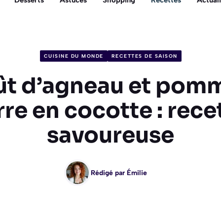
Desserts
Astuces
Shopping
Recettes
Actuali
CUISINE DU MONDE
RECETTES DE SAISON
t d’agneau et pom
rre en cocotte : rece
savoureuse
Rédigé par
Émilie