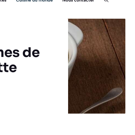
tés
Cuisine du monde
Nous contacter
mes de
tte