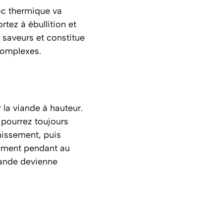
oc thermique va
tez à ébullition et
s saveurs et constitue
complexes.
 la viande à hauteur.
s pourrez toujours
émissement, puis
cement pendant au
iande devienne