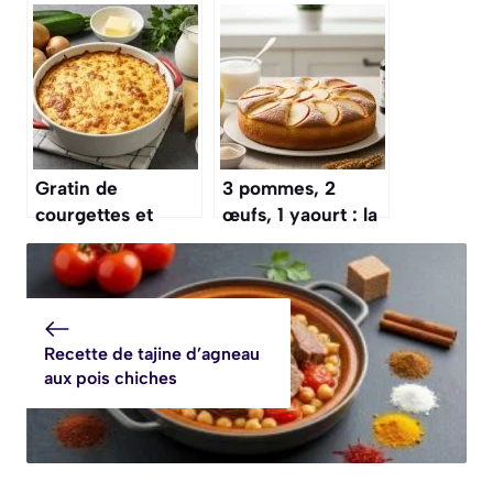
pommes de terre
Thermomix :
au Thermomix :
recette facile et
recette
rapide
savoureuse
Gratin de
3 pommes, 2
courgettes et
œufs, 1 yaourt : la
pommes de terre
recette du gâteau
au Thermomix :
aux pommes le
recette facile
plus simple et le
plus rapide
Recette de tajine d’agneau
aux pois chiches