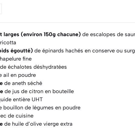
et larges (environ 150g chacune)
de escalopes de sa
ricotta
ids égoutté)
de épinards hachés en conserve ou surg
hapelure fine
de échalotes déshydratées
 ail en poudre
pe
de aneth séché
pe
de jus de citron en bouteille
quide entière UHT
 bouillon de légumes en poudre
sec de cuisine
pe
de huile d’olive vierge extra