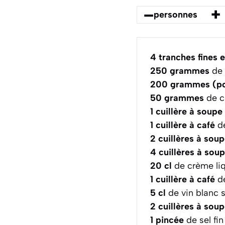
–
+
personnes
4
tranches fines 
250
grammes
de 
200
grammes (po
50
grammes
de c
1
cuillère à soupe
1
cuillère à café
de
2
cuillères à sou
4
cuillères à sou
20
cl
de crème li
1
cuillère à café
de
5
cl
de vin blanc 
2
cuillères à sou
1
pincée
de sel fin