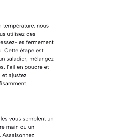
n température, nous
s utilisez des
pressez-les fermement
. Cette étape est
 un saladier, mélangez
s, l’ail en poudre et
 et ajustez
ffisamment.
elles vous semblent un
tre main ou un
n. Assaisonnez