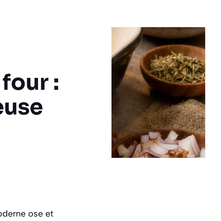
four :
euse
moderne ose et