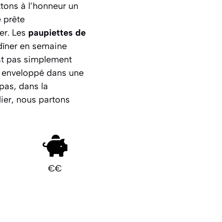
ttons à l’honneur un
e prête
er. Les
paupiettes de
 dîner en semaine
st pas simplement
e, enveloppé dans une
 pas, dans la
blier, nous partons
€€