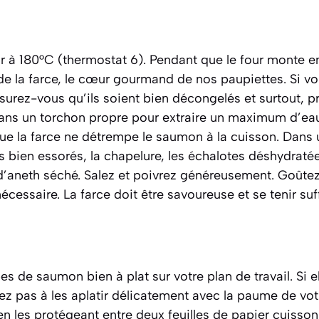
ur à 180°C (thermostat 6). Pendant que le four monte e
e la farce, le cœur gourmand de nos paupiettes. Si vou
ssurez-vous qu’ils soient bien décongelés et surtout, 
ans un torchon propre pour extraire un maximum d’eau
que la farce ne détrempe le saumon à la cuisson. Dans
ds bien essorés, la chapelure, les échalotes déshydratée
d’aneth séché. Salez et poivrez généreusement. Goûtez
écessaire. La farce doit être savoureuse et se tenir su
 de saumon bien à plat sur votre plan de travail. Si 
ez pas à les aplatir délicatement avec la paume de vo
 en les protégeant entre deux feuilles de papier cuisso