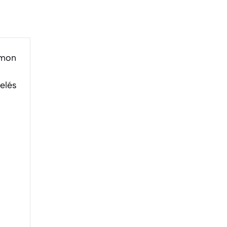
umon
elés