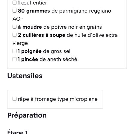
1
œuf entier
80
grammes
de parmigiano reggiano
AOP
à moudre
de poivre noir en grains
2
cuillères à soupe
de huile d’olive extra
vierge
1
poignée
de gros sel
1
pincée
de aneth séché
Ustensiles
râpe à fromage type microplane
Préparation
Étape 1