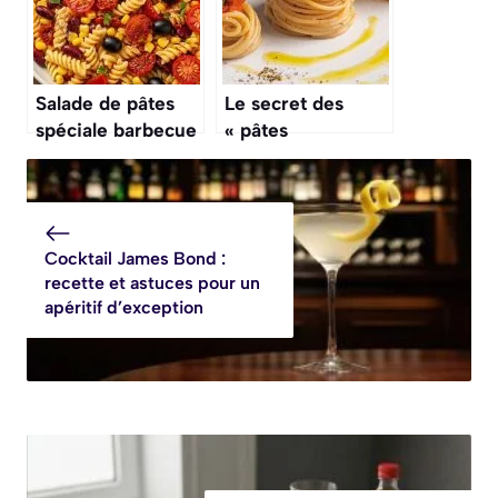
Salade de pâtes
Le secret des
spéciale barbecue
« pâtes
: une recette
magiques » qui
facile et
cuisent
savoureuse
directement dans
leur sauce en une
Cocktail James Bond :
seule casserole
recette et astuces pour un
apéritif d’exception