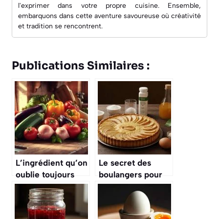
l'exprimer dans votre propre cuisine. Ensemble,
embarquons dans cette aventure savoureuse où créativité
et tradition se rencontrent.
Publications Similaires :
L’ingrédient qu’on
Le secret des
oublie toujours
boulangers pour
dans la ratatouille
une tarte aux
et qui pourtant,
poires avec une
fait toute la
pâte qui reste