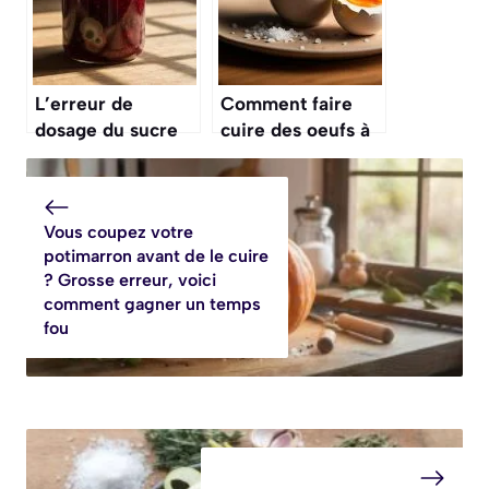
différence selon
croustillante
les Niçois
même le
lendemain
L’erreur de
Comment faire
dosage du sucre
cuire des oeufs à
dans la confiture
la coque ?
qui l’empêche de
se conserver
Vous coupez votre
correctement et la
potimarron avant de le cuire
fait moisir
? Grosse erreur, voici
comment gagner un temps
fou