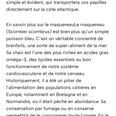
exceptionnel. Ses arômes d’agrumes
(pamplemousse, citron vert) et sa tension
minérale viendront trancher avec le gras du
poisson et compléteront à merveille l’acidité de
la sauce.
Une autre option tout aussi pertinente serait un
Muscadet Sèvre et Maine sur lie
. Ce vin, issu
de la région nantaise, offre une fraîcheur saline
et une légère note iodée qui semblent tout droit
sorties de l’océan. C’est un mariage de terroir,
simple et évident, qui transportera vos papilles
directement sur la côte atlantique.
En savoir plus sur le maquereauLe maquereau
(
Scomber scombrus
) est bien plus qu’un simple
poisson bleu. C’est un véritable concentré de