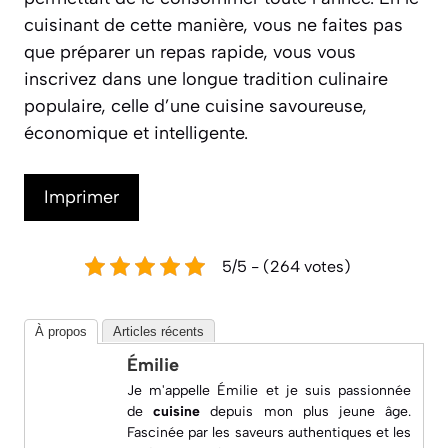
bienfaits, une sorte de super-aliment de la mer.
Sa chair est l’une des plus riches en acides gras
oméga-3, des lipides essentiels au bon
fonctionnement de notre système
cardiovasculaire et de notre cerveau.
Historiquement, il a été un pilier de
l’alimentation des populations côtières en
Europe, notamment en Bretagne et en
Normandie, où il était pêché en abondance. Sa
conservation par fumage ou en conserve
permettait de le consommer toute l’année. En le
cuisinant de cette manière, vous ne faites pas
que préparer un repas rapide, vous vous
inscrivez dans une longue tradition culinaire
populaire, celle d’une cuisine savoureuse,
économique et intelligente.