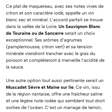
tourner la poêle avec un
mouvement circulaire du poignet.
Le beurre va fondre doucement et
s’incorporer à la sauce, lui donnant
une brillance magnifique et une
texture veloutée. Ne remettez
surtout pas la poêle sur le feu, car le
beurre se séparerait de la sauce.
Accords mets et vins
Ce plat de maquereau, avec ses notes vives de
citron et son caractère iodé, appelle un vin
blanc sec et minéral. L’accord parfait se trouve
dans la vallée de la Loire.
Un Sauvignon Blanc
de Touraine ou de Sancerre
serait un choix