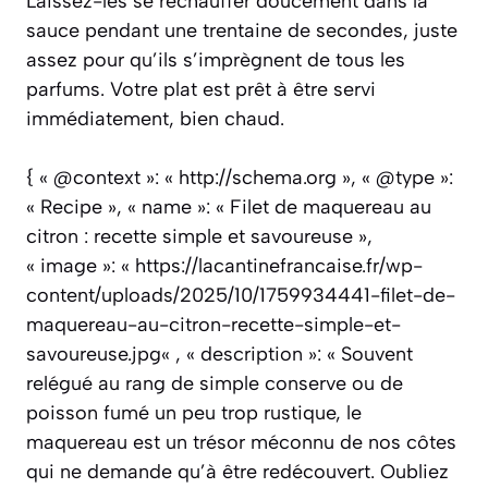
Laissez-les se réchauffer doucement dans la
sauce pendant une trentaine de secondes, juste
assez pour qu’ils s’imprègnent de tous les
parfums. Votre plat est prêt à être servi
immédiatement, bien chaud.
{ « @context »: « http://schema.org », « @type »:
« Recipe », « name »: « Filet de maquereau au
citron : recette simple et savoureuse »,
« image »: « https://lacantinefrancaise.fr/wp-
content/uploads/2025/10/1759934441-filet-de-
maquereau-au-citron-recette-simple-et-
savoureuse.jpg« , « description »: « Souvent
relégué au rang de simple conserve ou de
poisson fumé un peu trop rustique, le
maquereau est un trésor méconnu de nos côtes
qui ne demande qu’à être redécouvert. Oubliez