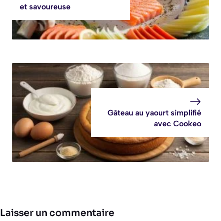
savoureuse
Recette de filet de
Recette facile :
pintade
filet mignon au
savoureuse
four et pommes
de terre
Blanquette de saumon au
Thermomix : recette facile
et savoureuse