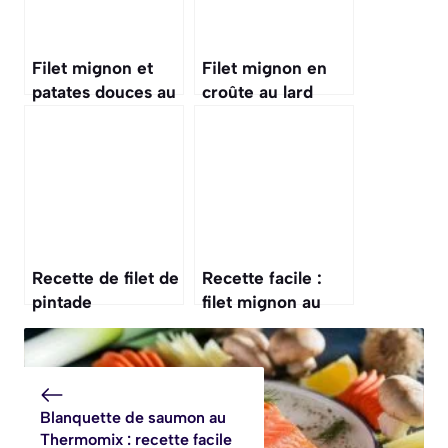
même du plaisir gastronomique. Avec chaque article,
j'espère vous transmettre cette passion et vous inspirer à
l'exprimer dans votre propre cuisine. Ensemble,
embarquons dans cette aventure savoureuse où créativité
et tradition se rencontrent.
Publications Similaires :
Filet mignon et
Filet mignon en
patates douces au
croûte au lard
Cookeo : recette
avec sauce
facile et
moutarde