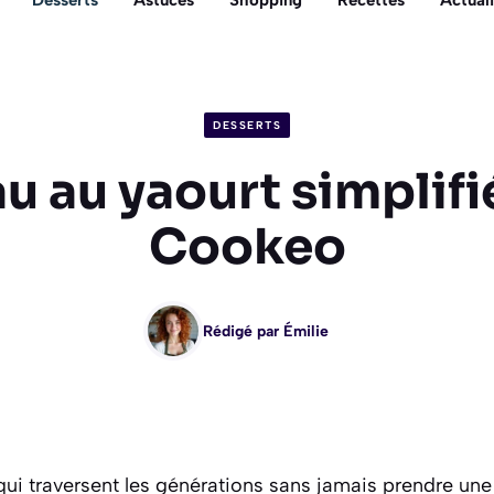
Desserts
Astuces
Shopping
Recettes
Actuali
DESSERTS
u au yaourt simplifi
Cookeo
Rédigé par
Émilie
 qui traversent les générations sans jamais prendre une