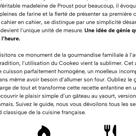
. Véritable madeleine de Proust pour beaucoup, il évoqu
leines de farine et la fierté de présenter sa première c
 cahier en cahier, se distingue par une simplicité désa
, devient l’unique unité de mesure.
Une idée de génie q
 l’heure.
visitons ce monument de la gourmandise familiale à l’a
radition, l’utilisation du Cookeo vient la sublimer. Cet
ne cuisson parfaitement homogène, un moelleux incomp
ans même avoir besoin d’allumer son four. Oubliez le 
rge de tout et transforme cette recette enfantine en un 
ouvrir le plaisir simple d’un gâteau au yaourt, version 
amais.
Suivez le guide, nous vous dévoilons tous les se
d classique de la cuisine française.