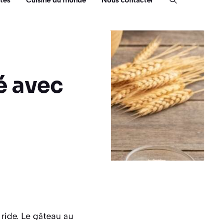
tés
Cuisine du monde
Nous contacter
é avec
 ride. Le gâteau au