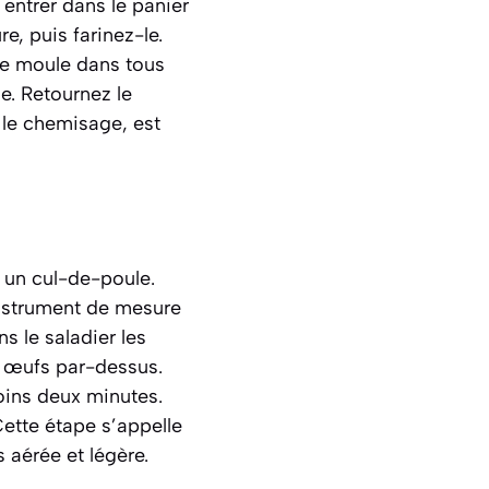
entrer dans le panier
e, puis farinez-le.
 le moule dans tous
he. Retournez le
,
le chemisage
, est
r un
cul-de-poule
.
instrument de mesure
s le saladier les
x œufs par-dessus.
oins deux minutes.
ette étape s’appelle
s aérée et légère.