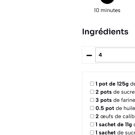
10 minutes
Ingrédients
–
1
pot de 125g
de
2
pots
de sucre
3
pots
de farin
0.5
pot
de huile
2
œufs de cali
1
sachet de 11g
d
1
sachet
de sucr