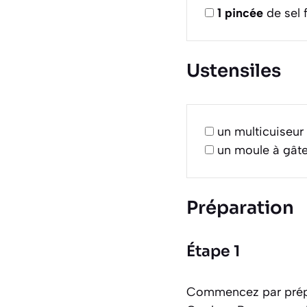
1
pincée
de sel f
Ustensiles
un multicuiseu
un moule à gât
Préparation
Étape 1
Commencez par prépar