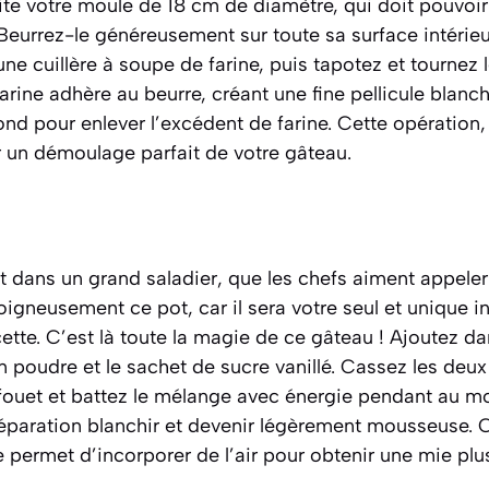
te votre moule de 18 cm de diamètre, qui doit pouvoir 
 Beurrez-le généreusement sur toute sa surface intérieur
 une cuillère à soupe de farine, puis tapotez et tournez
farine adhère au beurre, créant une fine pellicule blanc
ond pour enlever l’excédent de farine. Cette opération
r un démoulage parfait de votre gâteau.
t dans un grand saladier, que les chefs aiment appele
oigneusement ce pot, car il sera votre seul et unique 
cette. C’est là toute la magie de ce gâteau ! Ajoutez dan
n poudre et le sachet de sucre vanillé. Cassez les deu
ouet et battez le mélange avec énergie pendant au m
réparation blanchir et devenir légèrement mousseuse. C
le permet d’incorporer de l’air pour obtenir une mie plu