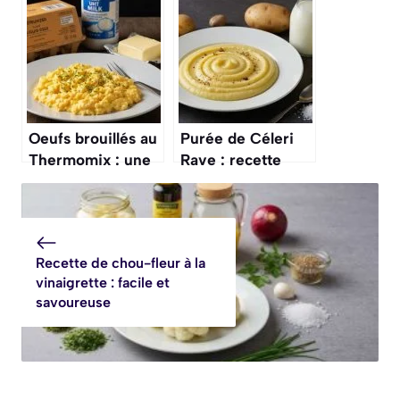
rapide
savoureuse et
facile
Oeufs brouillés au
Purée de Céleri
Thermomix : une
Rave : recette
recette facile et
Facile et
rapide
Délicieuse
Recette de chou-fleur à la
vinaigrette : facile et
savoureuse