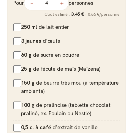
Pour
personnes
−
+
3,45 €
Coût estimé :
·
0,86 €
/personne
250 ml
de lait entier
3 jaunes
d’œufs
60 g
de sucre en poudre
25 g
de fécule de maïs (Maïzena)
150 g
de beurre très mou (à température
ambiante)
100 g
de pralinoise (tablette chocolat
praliné, ex. Poulain ou Nestlé)
0,5 c. à café
d’extrait de vanille