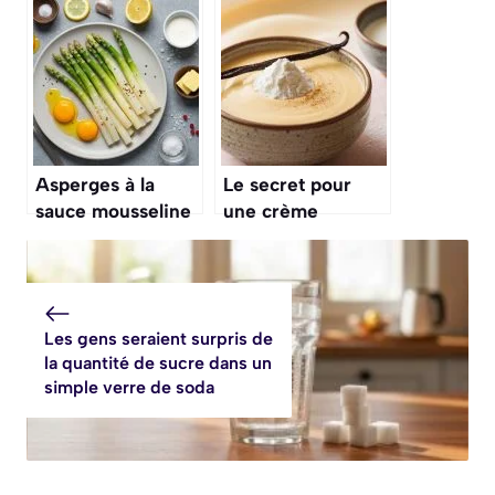
recette rapide et
une crème de
onctueuse
marrons maison
en 15 minutes, un
dessert express et
inratable
Asperges à la
Le secret pour
sauce mousseline
une crème
anglaise inratable,
sans
thermomètre, et
qui ne tourne
Les gens seraient surpris de
jamais en
la quantité de sucre dans un
omelette
simple verre de soda