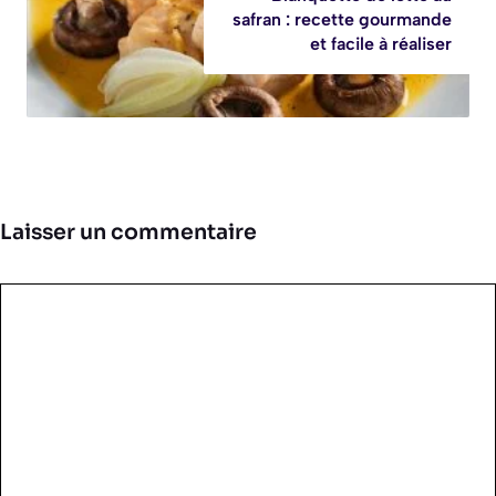
safran : recette gourmande
et facile à réaliser
Laisser un commentaire
Commentaire