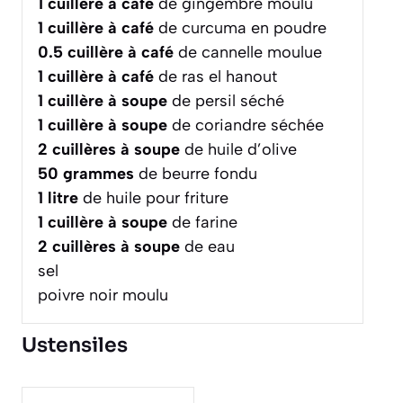
1
cuillère à café
de gingembre moulu
1
cuillère à café
de curcuma en poudre
0.5
cuillère à café
de cannelle moulue
1
cuillère à café
de ras el hanout
1
cuillère à soupe
de persil séché
1
cuillère à soupe
de coriandre séchée
2
cuillères à soupe
de huile d’olive
50
grammes
de beurre fondu
1
litre
de huile pour friture
1
cuillère à soupe
de farine
2
cuillères à soupe
de eau
sel
poivre noir moulu
Ustensiles