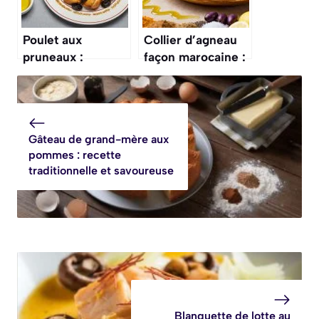
Poulet aux
Collier d’agneau
pruneaux :
façon marocaine :
spécialité
saveurs à la
marocaine
tomate et paprika
savoureuse
Gâteau de grand-mère aux
pommes : recette
traditionnelle et savoureuse
Blanquette de lotte au