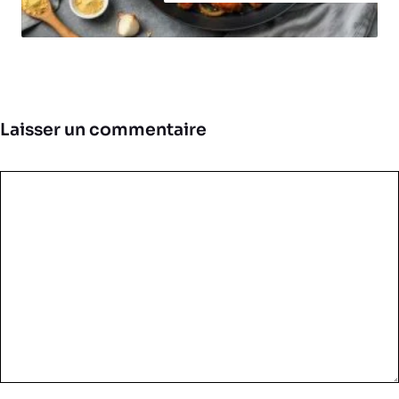
Laisser un commentaire
Commentaire