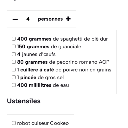
–
+
personnes
400
grammes
de spaghetti de blé dur
150
grammes
de guanciale
4
jaunes d’œufs
80
grammes
de pecorino romano AOP
1
cuillère à café
de poivre noir en grains
1
pincée
de gros sel
400
millilitres
de eau
Ustensiles
robot cuiseur Cookeo