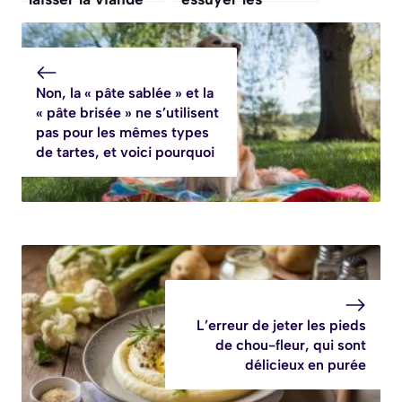
mijotée refroidir
champignons
dans son jus, ce
avant de les
qui la rend moins
cuisiner, ce qui les
savoureuse
gorge d’eau
Non, la « pâte sablée » et la
« pâte brisée » ne s’utilisent
pas pour les mêmes types
de tartes, et voici pourquoi
L’erreur de jeter les pieds
de chou-fleur, qui sont
délicieux en purée