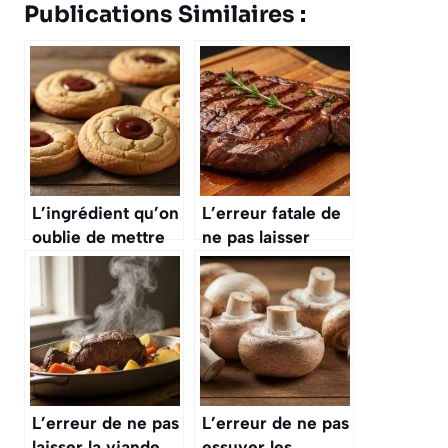
Publications Similaires :
L’ingrédient qu’on
L’erreur fatale de
oublie de mettre
ne pas laisser
dans les cookies
reposer la viande
et qui les rend
après cuisson, ce
« chewy » au
qui la rend sèche
centre
et moins tendre
L’erreur de ne pas
L’erreur de ne pas
laisser la viande
essuyer les