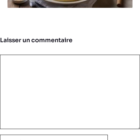
Laisser un commentaire
Commentaire
Nom