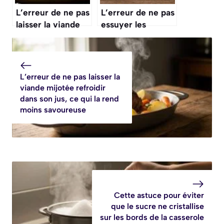
L’erreur de ne pas
L’erreur de ne pas
laisser la viande
essuyer les
hachée bien
champignons
colorer avant
avant de les
d’ajouter les
cuisiner, ce qui les
autres ingrédients
gorge d’eau
L’erreur de ne pas laisser la
viande mijotée refroidir
dans son jus, ce qui la rend
moins savoureuse
Cette astuce pour éviter
que le sucre ne cristallise
sur les bords de la casserole