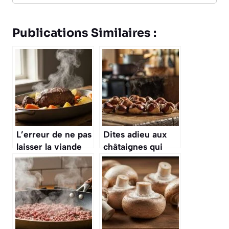
Publications Similaires :
L’erreur de ne pas
Dites adieu aux
laisser la viande
châtaignes qui
mijotée refroidir
éclatent partout,
dans son jus, ce
cette astuce de
qui la rend moins
cuisson au four
savoureuse
est une vraie
révolution