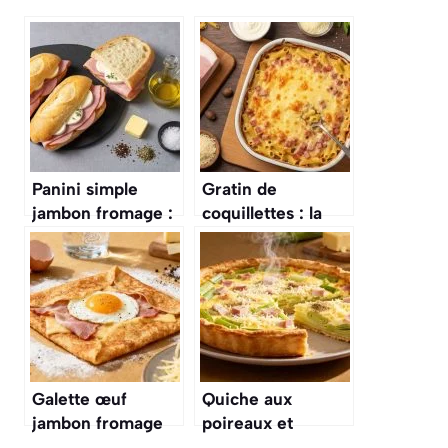
Panini simple
Gratin de
jambon fromage :
coquillettes : la
recette rapide et
recette facile au
facile
jambon et à la
crème
Galette œuf
Quiche aux
jambon fromage
poireaux et
de Cyril Lignac :
jambon : recette