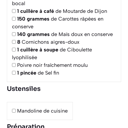
bocal
1
cuillère à café
de Moutarde de Dijon
150
grammes
de Carottes râpées en
conserve
140
grammes
de Maïs doux en conserve
8
Cornichons aigres-doux
1
cuillère à soupe
de Ciboulette
lyophilisée
Poivre noir fraîchement moulu
1
pincée
de Sel fin
Ustensiles
Mandoline de cuisine
Préparation