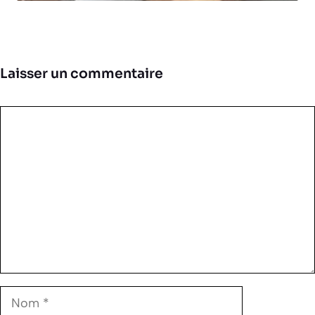
Laisser un commentaire
Commentaire
Nom