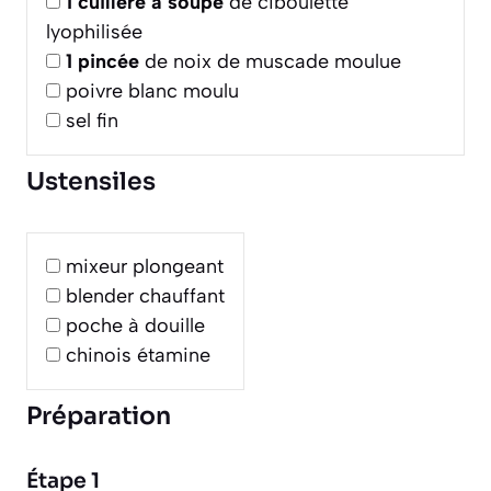
1
cuillère à soupe
de ciboulette
lyophilisée
1
pincée
de noix de muscade moulue
poivre blanc moulu
sel fin
Ustensiles
mixeur plongeant
blender chauffant
poche à douille
chinois étamine
Préparation
Étape 1