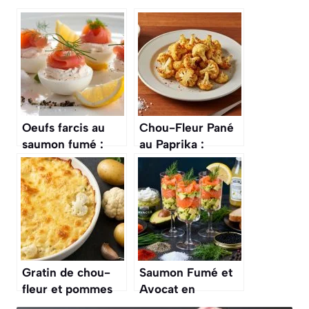
Oeufs farcis au
Chou-Fleur Pané
saumon fumé :
au Paprika :
une recette
recette
gourmande à
Savoureuse et
découvrir
Simple
Gratin de chou-
Saumon Fumé et
fleur et pommes
Avocat en
de terre : recette
Verrines : recette