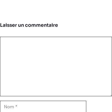
Laisser un commentaire
Commentaire
Nom