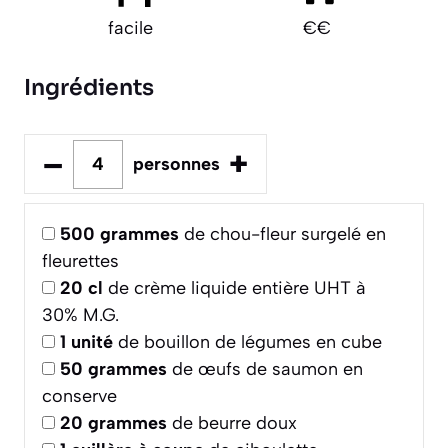
facile
€€
Ingrédients
–
+
personnes
500
grammes
de chou-fleur surgelé en
fleurettes
20
cl
de crème liquide entière UHT à
30% M.G.
1
unité
de bouillon de légumes en cube
50
grammes
de œufs de saumon en
conserve
20
grammes
de beurre doux