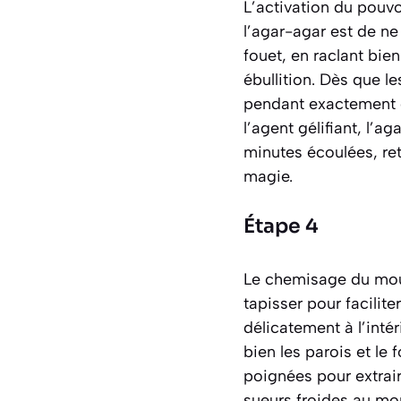
L’activation du pouvo
l’agar-agar est de n
fouet, en raclant bie
ébullition. Dès que l
pendant exactement d
l’agent gélifiant,
l’ag
minutes écoulées, ret
magie.
Étape 4
Le chemisage du mou
tapisser pour facilit
délicatement à l’inté
bien les parois et le
poignées pour extrair
sueurs froides au mo