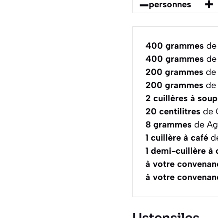
–
+
personnes
400
grammes
de 
400
grammes
de 
200
grammes
de 
200
grammes
de 
2
cuillères à sou
20
centilitres
de C
8
grammes
de Ag
1
cuillère à café
de
1
demi-cuillère à 
à votre convenan
à votre convenan