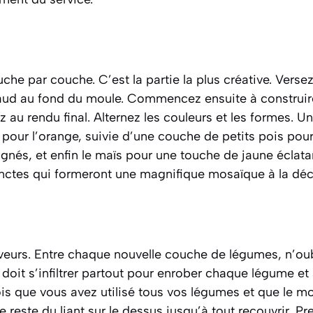
che par couche. C’est la partie la plus créative. Verse
haud au fond du moule. Commencez ensuite à construire
au rendu final. Alternez les couleurs et les formes. 
pour l’orange, suivie d’une couche de petits pois pour l
ignés, et enfin le maïs pour une touche de jaune éclatan
tinctes qui formeront une magnifique mosaïque à la dé
veurs. Entre chaque nouvelle couche de légumes, n’oub
l doit s’infiltrer partout pour enrober chaque légume et
is que vous avez utilisé tous vos légumes et que le mo
e reste du liant sur le dessus jusqu’à tout recouvrir. P