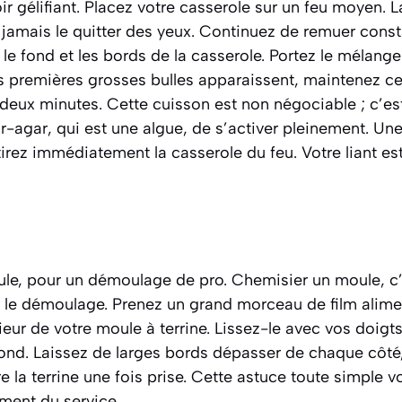
ir gélifiant. Placez votre casserole sur un feu moyen. L
e jamais le quitter des yeux. Continuez de remuer con
n le fond et les bords de la casserole. Portez le mélang
es premières grosses bulles apparaissent, maintenez cet
eux minutes. Cette cuisson est non négociable ; c’est
ar-agar, qui est une algue
, de s’activer pleinement. Une
irez immédiatement la casserole du feu. Votre liant est
le, pour un démoulage de pro.
Chemisier un moule
, 
er le démoulage. Prenez un grand morceau de film alim
rieur de votre moule à terrine. Lissez-le avec vos doigt
 fond. Laissez de larges bords dépasser de chaque côté,
e la terrine une fois prise. Cette astuce toute simple v
ment du service.