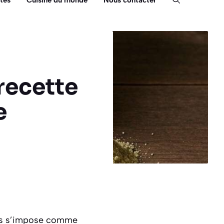
tés
Cuisine du monde
Nous contacter
 recette
e
umes s’impose comme