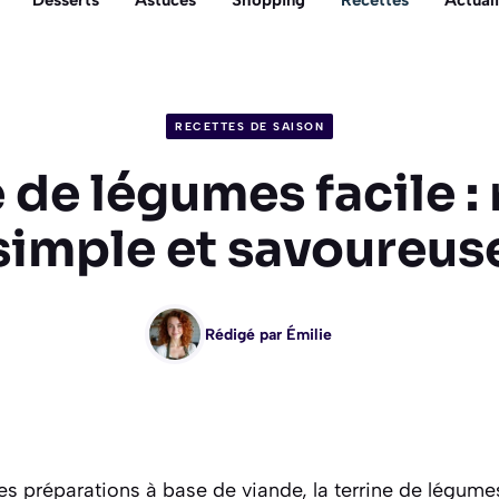
Desserts
Astuces
Shopping
Recettes
Actuali
RECETTES DE SAISON
 de légumes facile :
simple et savoureus
Rédigé par
Émilie
lles préparations à base de viande, la terrine de lég