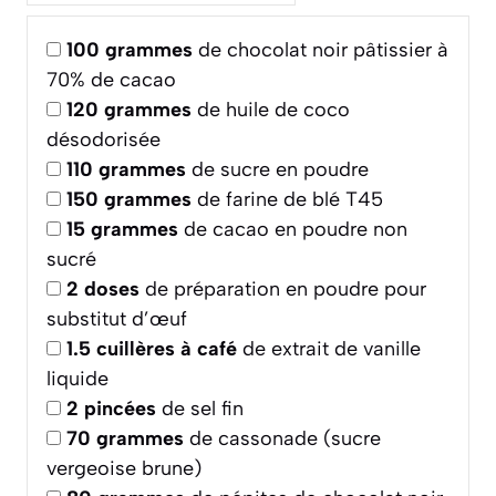
100
grammes
de chocolat noir pâtissier à
70% de cacao
120
grammes
de huile de coco
désodorisée
110
grammes
de sucre en poudre
150
grammes
de farine de blé T45
15
grammes
de cacao en poudre non
sucré
2
doses
de préparation en poudre pour
substitut d’œuf
1.5
cuillères à café
de extrait de vanille
liquide
2
pincées
de sel fin
70
grammes
de cassonade (sucre
vergeoise brune)