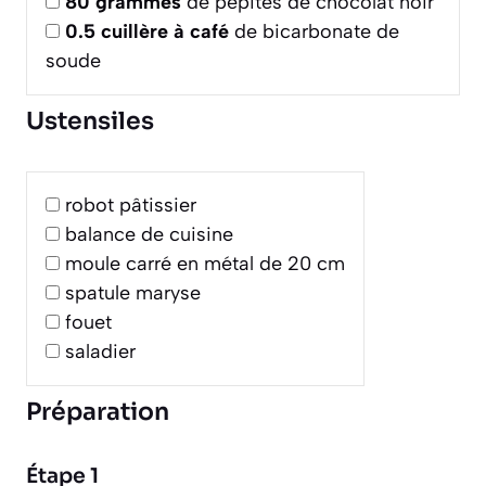
80
grammes
de pépites de chocolat noir
0.5
cuillère à café
de bicarbonate de
soude
Ustensiles
robot pâtissier
balance de cuisine
moule carré en métal de 20 cm
spatule maryse
fouet
saladier
Préparation
Étape 1