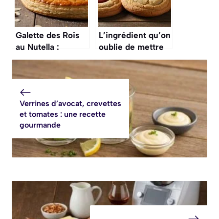
Galette des Rois
L’ingrédient qu’on
au Nutella :
oublie de mettre
recette facile et
dans les cookies
gourmande
et qui les rend
« chewy » au
centre
Verrines d’avocat, crevettes
et tomates : une recette
gourmande