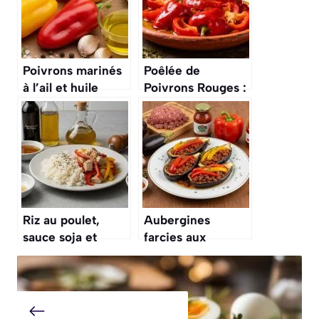
Poivrons marinés
Poêlée de
à l’ail et huile
Poivrons Rouges :
d’olive : recette
recette Délicieuse
savoureuse
Riz au poulet,
Aubergines
sauce soja et
farcies aux
poivrons : recette
poivrons et bœuf :
savoureuse
recette
savoureuse