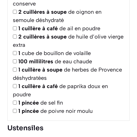
conserve
2
cuillères à soupe
de oignon en
semoule déshydraté
1
cuillère à café
de ail en poudre
2
cuillères à soupe
de huile d’olive vierge
extra
1
cube de bouillon de volaille
100
millilitres
de eau chaude
1
cuillère à soupe
de herbes de Provence
déshydratées
1
cuillère à café
de paprika doux en
poudre
1
pincée
de sel fin
1
pincée
de poivre noir moulu
Ustensiles