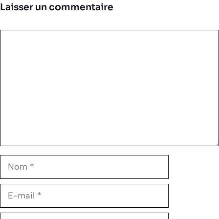
Laisser un commentaire
Commentaire
Nom
E-
mail
Site