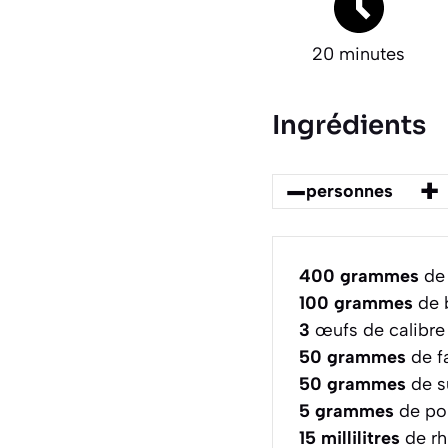
20 minutes
Ingrédients
–
+
personnes
400
grammes
de 
100
grammes
de 
3
œufs de calibr
50
grammes
de f
50
grammes
de s
5
grammes
de pou
15
millilitres
de rh