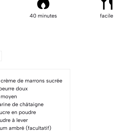
40 minutes
facile
crème de marrons sucrée
beurre doux
e moyen
arine de châtaigne
ucre en poudre
dre à lever
um ambré (facultatif)