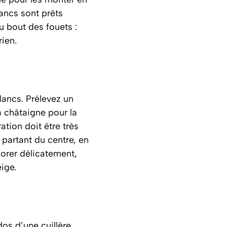
ancs sont prêts
 bout des fouets :
rien.
blancs. Prélevez un
a châtaigne pour la
ation doit être très
 partant du centre, en
porer délicatement
,
ige.
os d’une cuillère.