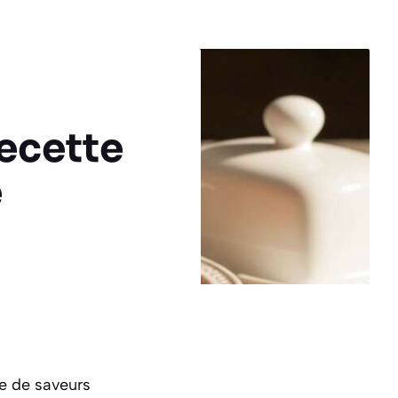
recette
e
le de saveurs