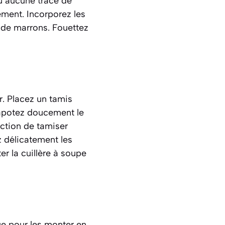
u’aucune trace de
ement. Incorporez les
 de marrons. Fouettez
r. Placez un tamis
Tapotez doucement le
action de
tamiser
z délicatement les
er la cuillère à soupe
que pour les monter en