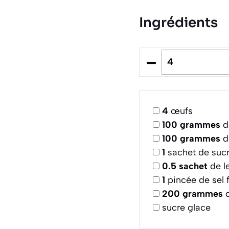
Ingrédients
–
4
œufs
100
grammes
d
100
grammes
de
1
sachet de sucr
0.5
sachet
de l
1
pincée de sel f
200
grammes
d
sucre glace