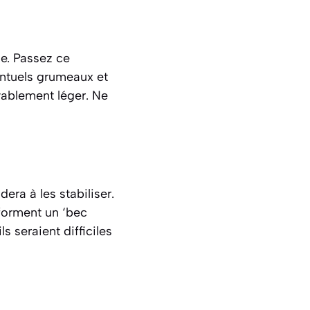
ue. Passez ce
entuels grumeaux et
yablement léger.
Ne
era à les stabiliser.
 forment un ‘bec
s seraient difficiles