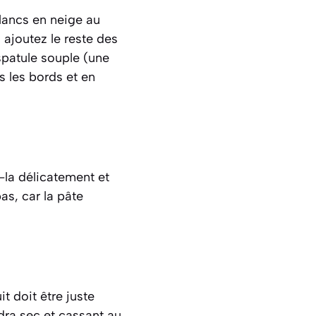
lancs en neige au
 ajoutez le reste des
 spatule souple (une
s les bords et en
-la délicatement et
as, car la pâte
t doit être juste
ndra sec et cassant au