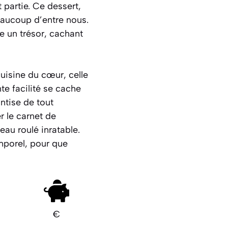
t partie. Ce dessert,
eaucoup d’entre nous.
e un trésor, cachant
cuisine du cœur, celle
te facilité se cache
antise de tout
r le carnet de
teau roulé
inratable
.
mporel, pour que
€