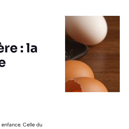
e : la
e
 enfance. Celle du