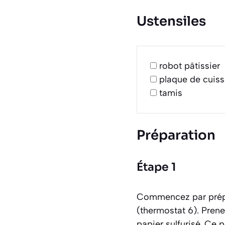
Ustensiles
robot pâtissier
plaque de cuis
tamis
Préparation
Étape 1
Commencez par prépar
(thermostat 6). Pren
papier sulfurisé. Ce 