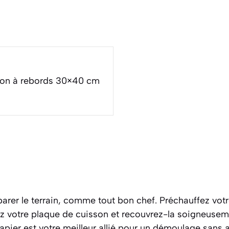
son à rebords 30×40 cm
er le terrain, comme tout bon chef. Préchauffez votr
ez votre plaque de cuisson et recouvrez-la soigneuseme
papier est votre meilleur allié pour un démoulage sans 