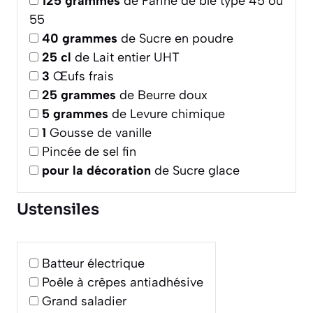
125
grammes
de Farine de blé type 45 ou
55
40
grammes
de Sucre en poudre
25
cl
de Lait entier UHT
3
Œufs frais
25
grammes
de Beurre doux
5
grammes
de Levure chimique
1
Gousse de vanille
Pincée de sel fin
pour la décoration
de Sucre glace
Ustensiles
Batteur électrique
Poêle à crêpes antiadhésive
Grand saladier