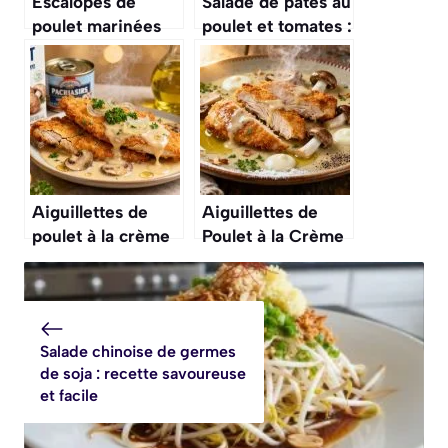
Escalopes de
Salade de pâtes au
poulet marinées
poulet et tomates :
au paprika en
recette
papillotes : recette
savoureuse et
savoureuse
facile
Aiguillettes de
Aiguillettes de
poulet à la crème
Poulet à la Crème
fraîche : recette
au Cookeo
gourmande
Salade chinoise de germes
de soja : recette savoureuse
et facile