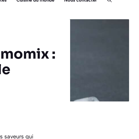
tés
Cuisine du monde
Nous contacter
rmomix :
le
s saveurs qui