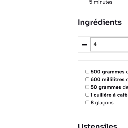
5 minutes
Ingrédients
–
500
grammes
d
600
millilitres
d
50
grammes
de
1
cuillère à café
8
glaçons
Ustensiles