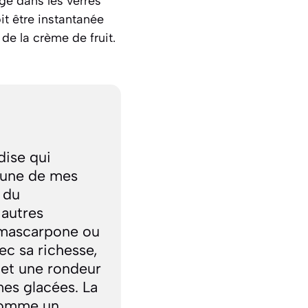
ge dans les verres
it être instantanée
 de la crème de fruit.
dise qui
e une de mes
 du
autres
e mascarpone ou
ec sa richesse,
et une rondeur
es glacées. La
 comme un