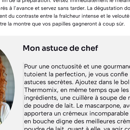
 fin de la préparation. Versez immédiatement le mélan
és à l’avance et servez sans tarder. La dégustation do
nt du contraste entre la fraîcheur intense et le velouté
tre la montre que vos papilles gagneront à coup sûr.
Mon astuce de chef
Pour une onctuosité et une gourman
tutoient la perfection, je vous confi
astuces secrètes. Ajoutez dans le bol
Thermomix, en même temps que les 
ingrédients, une cuillère à soupe d
de poudre de lait. Le mascarpone, av
apportera un crémeux incomparable 
en bouche digne des meilleures crèm
poudre de lait, quant à elle, va agir