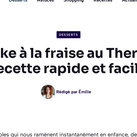
Desserts
Astuces
Shopping
Recettes
Actuali
DESSERTS
ke à la fraise au The
ecette rapide et faci
Rédigé par
Émilie
imples qui nous ramènent instantanément en enfance, de