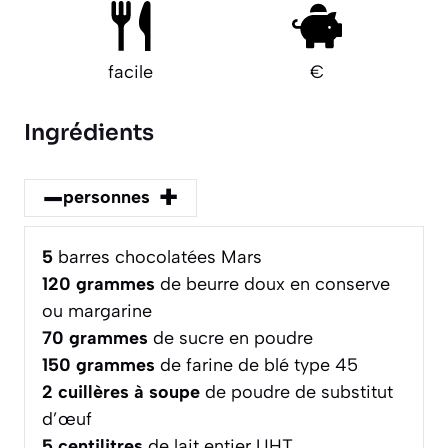
facile
€
Ingrédients
–
+
personnes
5
barres chocolatées Mars
120
grammes
de beurre doux en conserve
ou margarine
70
grammes
de sucre en poudre
150
grammes
de farine de blé type 45
2
cuillères à soupe
de poudre de substitut
d’œuf
5
centilitres
de lait entier UHT