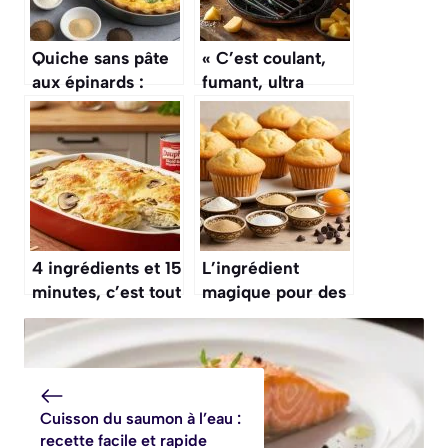
Quiche sans pâte
« C’est coulant,
aux épinards :
fumant, ultra
recette ultra
réconfortant » : la
simple
recette de fondue
savoyarde de
Cyril Lignac à
tester absolument
ce mois-ci
4 ingrédients et 15
L’ingrédient
minutes, c’est tout
magique pour des
ce qu’il vous faut
muffins
pour ce gratin de
américains qui
ravioles aux
restent ultra-
champignons
moelleux pendant
ultra-réconfortant
plusieurs jours
Cuisson du saumon à l’eau :
recette facile et rapide