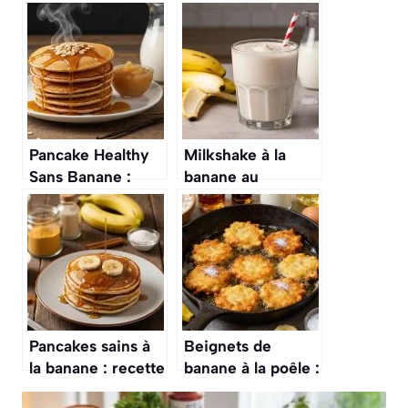
Pancake Healthy
Milkshake à la
Sans Banane :
banane au
recette Facile et
Thermomix :
Rapide
recette facile et
rapide
Pancakes sains à
Beignets de
la banane : recette
banane à la poêle :
rapide et facile
recette facile et