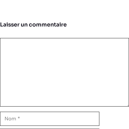
Laisser un commentaire
Commentaire
Nom