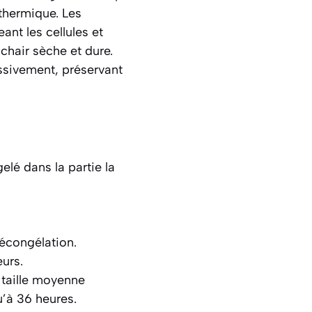
thermique. Les
nt les cellules et
 chair sèche et dure.
ssivement, préservant
elé dans la partie la
décongélation.
eurs.
taille moyenne
’à 36 heures.