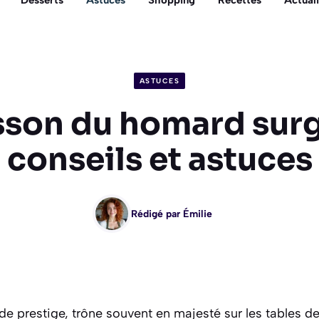
Desserts
Astuces
Shopping
Recettes
Actuali
ASTUCES
son du homard surg
conseils et astuces
Rédigé par
Émilie
e prestige, trône souvent en majesté sur les tables de