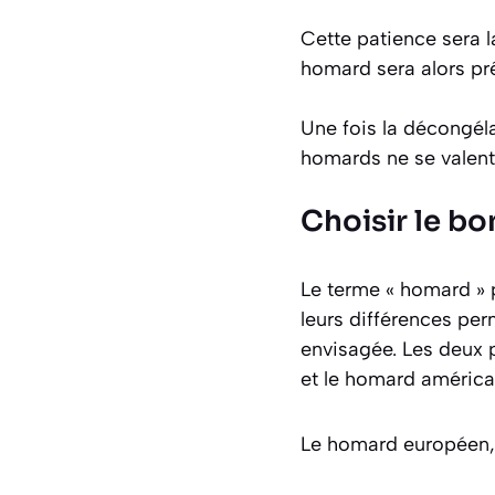
Cette patience sera 
homard sera alors prê
Une fois la décongéla
homards ne se valent 
Choisir le b
Le terme « homard » p
leurs différences per
envisagée. Les deux p
et le homard américa
Le homard européen, 