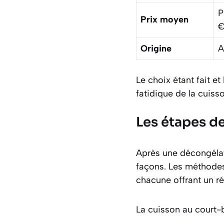
P
Prix moyen
€
Origine
A
Le choix étant fait e
fatidique de la cuiss
Les étapes d
Après une décongélati
façons. Les méthodes 
chacune offrant un ré
La cuisson au court-