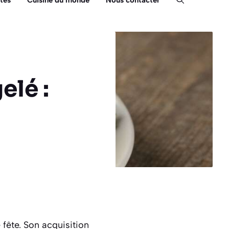
tés
Cuisine du monde
Nous contacter
elé :
 fête. Son acquisition