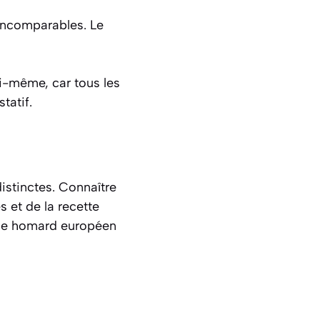
incomparables. Le
ui-même, car tous les
tatif.
istinctes. Connaître
s et de la recette
t le homard européen