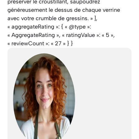
préserver le croustillant, saupoudrez
généreusement le dessus de chaque verrine
avec votre crumble de gressins. » ],
« aggregateRating »: { « @type »:
« AggregateRating », « ratingValue »: « 5 »,
« reviewCount »: « 27 » } }