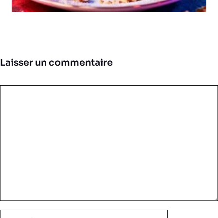
Laisser un commentaire
Commentaire
Nom