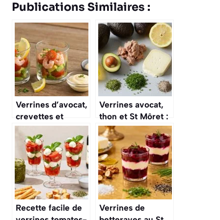
Publications Similaires :
Verrines d’avocat,
Verrines avocat,
crevettes et
thon et St Môret :
tomates : une
recette
recette
gourmande et
gourmande
facile
Recette facile de
Verrines de
verrines tomates-
betteraves au St