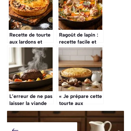
Recette de tourte
Ragoût de lapin :
aux lardons et
recette facile et
champignons : un
savoureuse
délice facile à
réaliser
L’erreur de ne pas
« Je prépare cette
laisser la viande
tourte aux
mijotée refroidir
champignons le
dans son jus, ce
dimanche et elle
qui la rend moins
me sauve deux