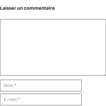
Laisser un commentaire
Commentaire
Nom
E-
mail